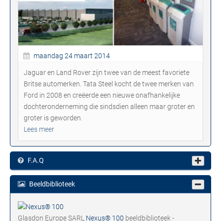
maandag 24 maart 2014
Jaguar en Land Rover zijn twee van de meest favoriete
Britse automerken. Tata Steel kocht de twee merken van
Ford in 2008 en creëerde een nieuwe onafhankelijke
dochteronderneming die sindsdien alleen maar groter en
groter is geworden.
Lees meer
F.A.Q
Beeldbiblioteek
Glasdon Europe SARL
Nexus® 100
beeldbiblioteek -