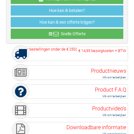
Hoe kan ik betalen?
Hoe kan ik een offerte krijgen?
Snelle Offerte
(voor bestellingen onder de
€ 250
)
€ 14,95
bezorgkosten + BTW
Productnieuws
klik om te bekijken
Product F.A.Q
klik om te bekijken
Productvideo's
klik om te bekijken
Downloadbare informatie
klik om te bekijken