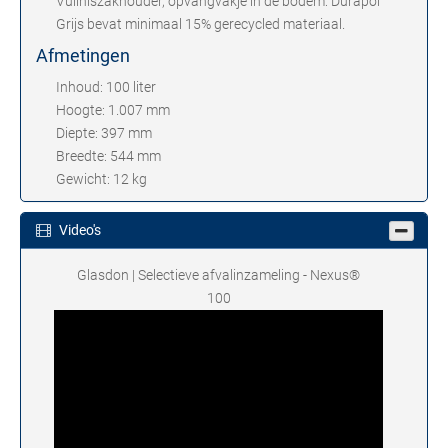
Vuilniszakhouder, opvangvakje in de bodem: Durapol™
Grijs bevat minimaal 15% gerecycled materiaal.
Afmetingen
Inhoud: 100 liter
Hoogte: 1.007 mm
Diepte: 397 mm
Breedte: 544 mm
Gewicht: 12 kg
Video's
Glasdon | Selectieve afvalinzameling - Nexus®
100