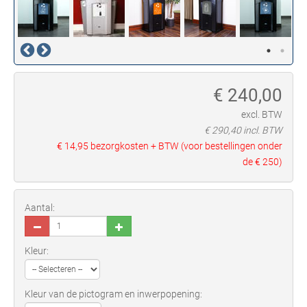
€
240,00
excl. BTW
€
290,40
incl. BTW
€ 14,95
bezorgkosten + BTW (voor bestellingen onder
de
€ 250
)
Aantal:
Kleur:
Kleur van de pictogram en inwerpopening: