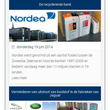
De recyclerende bank
donderdag 19 juni 2014
Nordea werd gevormd uit een aantal fusies tussen de
Zweedse, Deense en Noorse banken 1997-2000 en
bedient vandaag meer dan 11 miljoen klanten in 19
landen.
Lees meer
Verminderen van uitstoot van koolstof in de fabrieken van
Jaguar