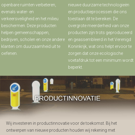
openbare ruimten verbeteren,
nieuwe duurzame technologieën
evenals water- en
en productieprocessen die ons
verkeersveiligheid en het milieu
toestaan dit te bereiken. De
beschermen. Deze producten
overgrote meerderheid van onze
helpen gemeenschappen,
producten zijn trots geproduceerd
bedrijven, scholen en onze andere
en geassembleerd in het Verenigd
klanten om duurzaamheid uit te
Koninkrijk, wat ons helpt ervoor te
oefenen.
zorgen dat onze ecologische
voetafdruk tot een minimum wordt
beperkt.
Wij investeren in productinnovatie voor de toekomst. Bij het
ontwerpen van nieuwe producten houden wij rekening met