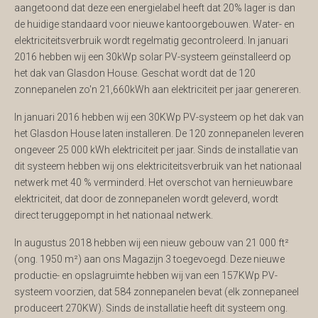
aangetoond dat deze een energielabel heeft dat 20% lager is dan
de huidige standaard voor nieuwe kantoorgebouwen. Water- en
elektriciteitsverbruik wordt regelmatig gecontroleerd. In januari
2016 hebben wij een 30kWp solar PV-systeem geïnstalleerd op
het dak van Glasdon House. Geschat wordt dat de 120
zonnepanelen zo'n 21,660kWh aan elektriciteit per jaar genereren.
In januari 2016 hebben wij een 30KWp PV-systeem op het dak van
het Glasdon House laten installeren. De 120 zonnepanelen leveren
ongeveer 25 000 kWh elektriciteit per jaar. Sinds de installatie van
dit systeem hebben wij ons elektriciteitsverbruik van het nationaal
netwerk met 40 % verminderd. Het overschot van hernieuwbare
elektriciteit, dat door de zonnepanelen wordt geleverd, wordt
direct teruggepompt in het nationaal netwerk.
In augustus 2018 hebben wij een nieuw gebouw van 21 000 ft²
(ong. 1950 m²) aan ons Magazijn 3 toegevoegd. Deze nieuwe
productie- en opslagruimte hebben wij van een 157KWp PV-
systeem voorzien, dat 584 zonnepanelen bevat (elk zonnepaneel
produceert 270KW). Sinds de installatie heeft dit systeem ong.