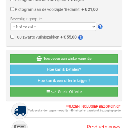
Pictogram aan de voorzijde ‘Bedankt’
+ € 21,00
Bevestigingsoptie:
100 zwarte vuilniszakken
+ € 55,00
Toevoegen aan winkelwagentje
Hoe kan ik betalen?
Hoe kan ik een offerte krijgen?
Snelle Offerte
PRIJZEN INCLUSIEF BEZORGING*
Waddeneilanden tegen meerprijs
* Enkel op het vasteland, bezorging op de
Productnieuws