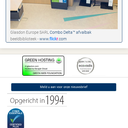
Glasdon Europe SARL
Combo Delta™ afvalbak
beeldbiblioteek -
www.
flick
r
.com
Meld u aan voor onze nieuwsbrief