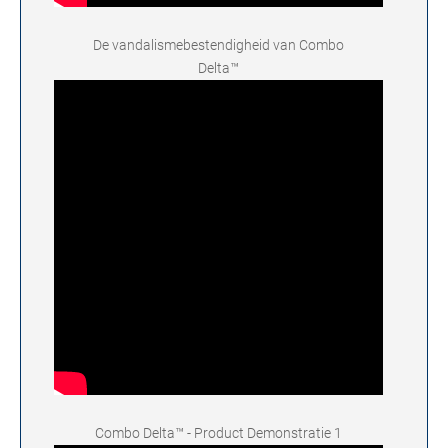
De vandalismebestendigheid van Combo
Delta™
Combo Delta™ - Product Demonstratie 1