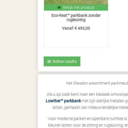
Bekijk het product
Eco-Rest™ parkbank zonder
rugleuning
Vanaf:
€ 493,00
Refine results
Het Glasdon assortiment parkmeubil
Als u op zoek bent naar een klassiek ontworp
Lowther™ parkbank
met zijn sierlijke metalen
latten, gemaakt van milieuvriendelijke mat
Voor moderne parken en openbare ruimtes is d
kleuren latten voor de zitting en rugleuning,