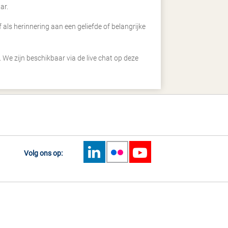
ar.
ls herinnering aan een geliefde of belangrijke
. We zijn beschikbaar via de live chat op deze
Volg ons op: