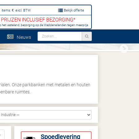
items:
€
excl. BTW
Bekijk offerte
PRIJZEN INCLUSIEF BEZORGING*
p het vasteland, bezorging op de Waddeneilanden tegen meerprijs
Nieuws
Next
rialen. Onze parkbanken met metalen en houten
penbare ruimtes.
Spoedlevering