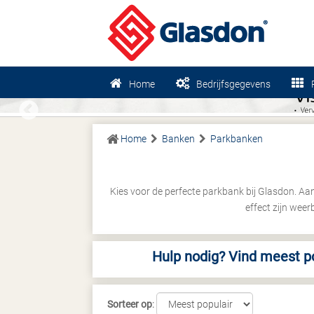
Home
Bedrijfsgegevens
Previous
Home
Banken
Parkbanken
Kies voor de perfecte parkbank bij Glasdon. 
effect zijn wee
Hulp nodig? Vind meest p
Sorteer op
: