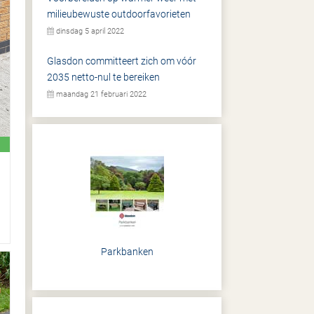
milieubewuste outdoorfavorieten
dinsdag 5 april 2022
Glasdon committeert zich om vóór
2035 netto-nul te bereiken
maandag 21 februari 2022
Parkbanken