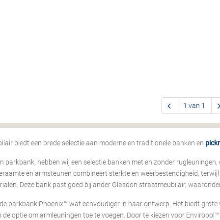
1 van 1
air biedt een brede selectie aan moderne en traditionele banken en
pickn
en parkbank, hebben wij een selectie banken met en zonder rugleuningen,
 geraamte en armsteunen combineert sterkte en weerbestendigheid, terwijl h
erialen. Deze bank past goed bij ander Glasdon straatmeubilair, waarond
e parkbank Phoenix™ wat eenvoudiger in haar ontwerp. Het biedt grote v
 en de optie om armleuningen toe te voegen. Door te kiezen voor Enviropo