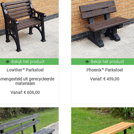
Bekijk het product
Bekijk het product
Lowther™ Parkstoel
Phoenix™ Parkstoel
mengesteld uit gerecycleerde
Vanaf:
€ 459,00
materialen
Vanaf:
€ 606,00