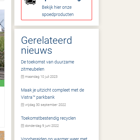
Bekijk hier onze
spoedproducten
Gerelateerd
nieuws
De toekomst van duurzame
zitmeubelen
maandag 10 juli 2023
Maak je uitzicht compleet met de
Vistra™ parkbank
vrijdag 30 september 2022
Toekomstbestendig recyclen
donderdag 9 juni 2022
Voorbereiden op warmer weer met