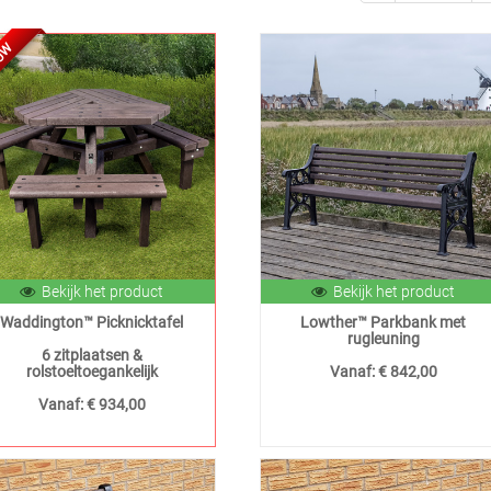
UW
Bekijk het product
Bekijk het product
Waddington™ Picknicktafel
Lowther™ Parkbank met
rugleuning
6 zitplaatsen &
rolstoeltoegankelijk
Vanaf:
€ 842,00
Vanaf:
€ 934,00