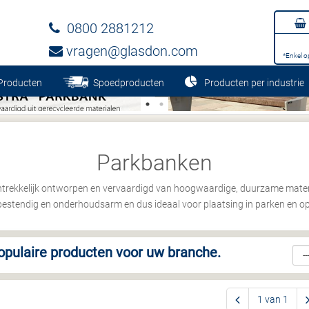
0800 2881212
vragen@glasdon.com
*Enkel o
Producten
Spoedproducten
Producten per industrie
Parkbanken
Aantrekkelijk ontworpen en vervaardigd van hoogwaardige, duurzame mate
rbestendig en onderhoudsarm en dus ideaal voor plaatsing in parken en o
opulaire producten voor uw branche.
1 van 1