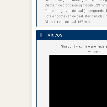
Diepte in de grond (stevig model): 523 mm
Totale hoogte van de paal (ondergrondse 
Totale hoogte van de paal (stevig model):
Diameter van de paal: 167 mm
Video's
Glasdon | Maximale snelheidst
verkeersbor