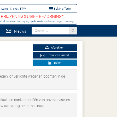
items:
€
excl. BTW
Bekijk offerte
PRIJZEN INCLUSIEF BEZORGING*
p het vasteland, bezorging op de Waddeneilanden tegen meerprijs
Nieuws
Afdrukken
E-mail een vriend
Delen
wegen, onverlichte wegenen bochten in de
 plaatsen contacteer één van onze adviseurs
w aanvraag per e-mail naar