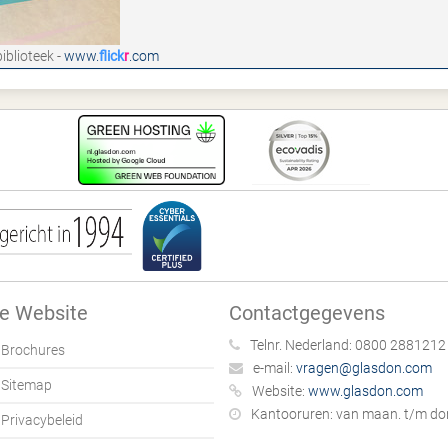
iblioteek -
www.
flick
r
.com
e Website
Contactgegevens
Telnr. Nederland:
0800 2881212
Brochures
e-mail:
vragen@glasdon.com
Sitemap
Website:
www.glasdon.com
Kantooruren:
van maan. t/m don.
Privacybeleid