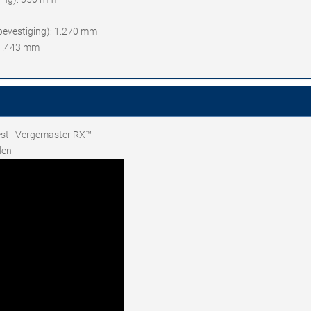
bevestiging): 1.270 mm
 1.443 mm
est | Vergemaster RX™
den