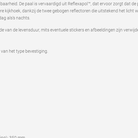
arheid. De paal is vervaardigd uit Reflexapol™, dat ervoor zorgt dat de p
ere kijkhoek, dankzij de twee gebogen reflectoren die uitstekend het licht
ag als's nachts.
nde van de levensduur, mits eventuele stickers en afbeeldingen zijn verwijd
van het type bevestiging.
ging): 350 mm