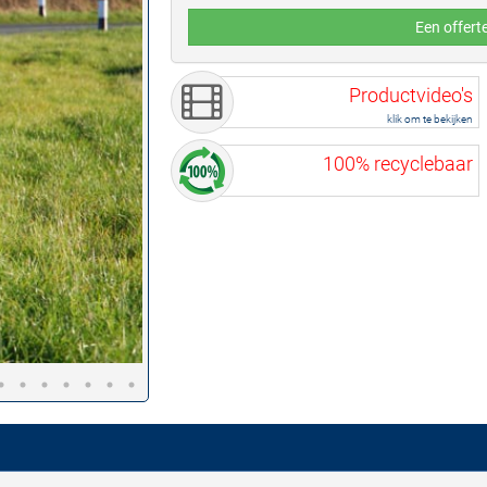
Een offert
Productvideo's
klik om te bekijken
100% recyclebaar