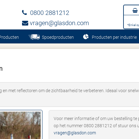
0800 2881212
vragen@glasdon.com
*Enkel o
Producten
Spoedproducten
Producten per industrie
n
g en met reflectoren om de zichtbaarheid te verbeteren. Ideaal voor snel
Voor meer informatie of om uw bestelling te
op het nummer 0800 2881212 of stuur ons u
vragen@glasdon.com