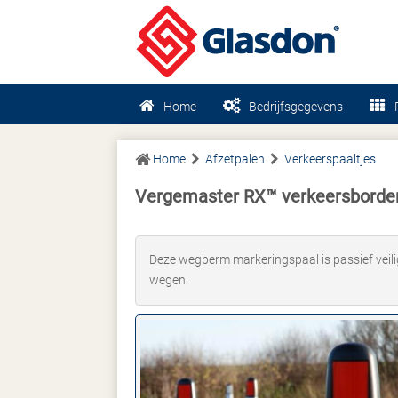
Home
Bedrijfsgegevens
Home
Afzetpalen
Verkeerspaaltjes
Vergemaster RX™ verkeersborde
Deze wegberm markeringspaal is passief veili
wegen.