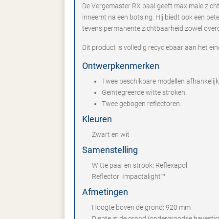
De Vergemaster RX paal geeft maximale zichtba
inneemt na een botsing. Hij biedt ook een bet
tevens permanente zichtbaarheid zowel overd
Dit product is volledig recyclebaar aan het ei
Ontwerpkenmerken
Twee beschikbare modellen afhankelijk 
Geïntegreerde witte stroken.
Twee gebogen reflectoren.
Kleuren
Zwart en wit
Samenstelling
Witte paal en strook: Reflexapol
Reflector: Impactalight™
Afmetingen
Hoogte boven de grond: 920 mm
Diepte in de grond (ondergrondse bevesti