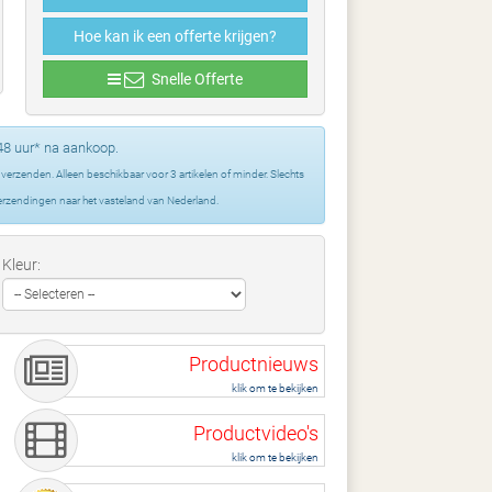
Hoe kan ik een offerte krijgen?
Snelle Offerte
48 uur* na aankoop.
erzenden. Alleen beschikbaar voor 3 artikelen of minder. Slechts
verzendingen naar het vasteland van Nederland.
Kleur:
Productnieuws
klik om te bekijken
Productvideo's
klik om te bekijken