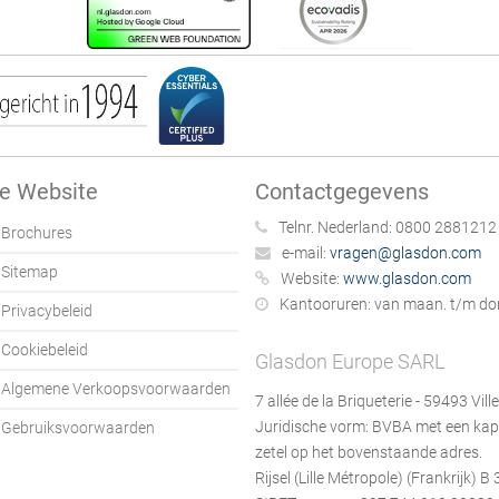
e Website
Contactgegevens
Telnr. Nederland:
0800 2881212
Brochures
e-mail:
vragen@glasdon.com
Sitemap
Website:
www.glasdon.com
Kantooruren:
van maan. t/m don.
Privacybeleid
Cookiebeleid
Glasdon Europe SARL
Algemene Verkoopsvoorwaarden
7 allée de la Briqueterie - 59493 Vill
Juridische vorm: BVBA met een kap
Gebruiksvoorwaarden
zetel op het bovenstaande adres.
Rijsel (Lille Métropole) (Frankrijk) 