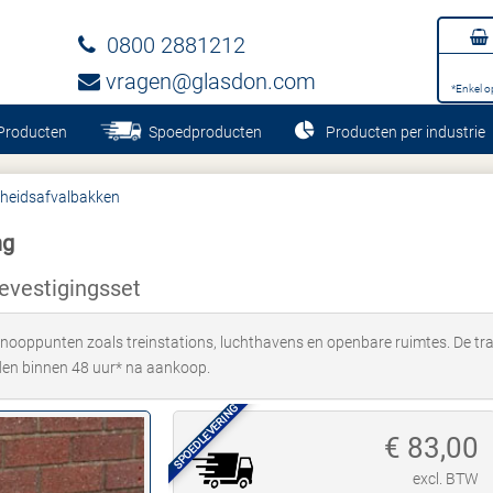
0800 2881212
vragen@glasdon.com
*Enkel o
Producten
Spoedproducten
Producten per industrie
gheidsafvalbakken
ng
vestigingsset
nooppunten zoals treinstations, luchthavens en openbare ruimtes. De tran
nden binnen 48 uur* na aankoop.
SPOEDLEVERING
€
83,00
excl. BTW