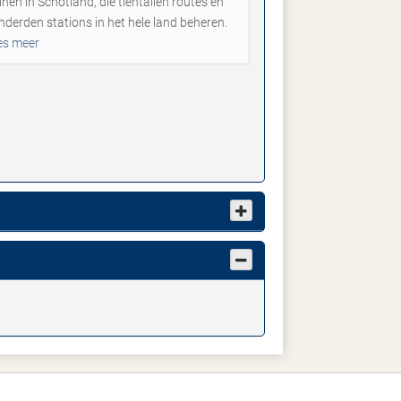
inen in Schotland, die tientallen routes en
nderden stations in het hele land beheren.
es meer