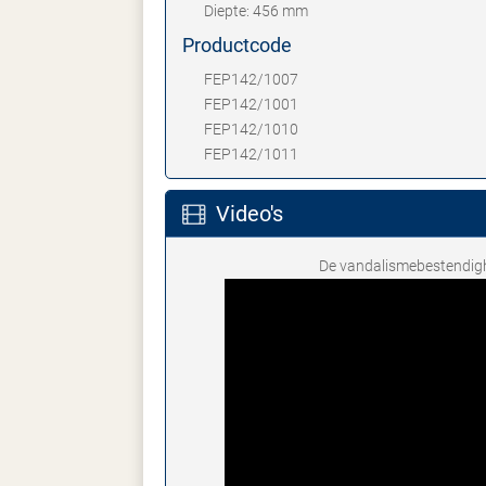
Diepte: 456 mm
Productcode
FEP142/1007
FEP142/1001
FEP142/1010
FEP142/1011
Video's
De vandalismebestendigh