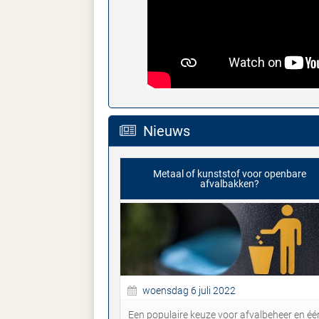
Nieuws
Metaal of kunststof voor openbare
afvalbakken?
woensdag 6 juli 2022
Een populaire keuze voor afvalbeheer en éé