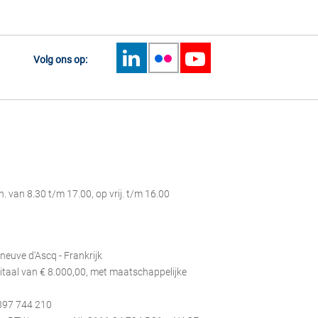
Volg ons op:
 van 8.30 t/m 17.00, op vrij. t/m 16.00
eneuve d'Ascq - Frankrijk
itaal van
€ 8.000,00
, met maatschappelijke
B 397 744 210