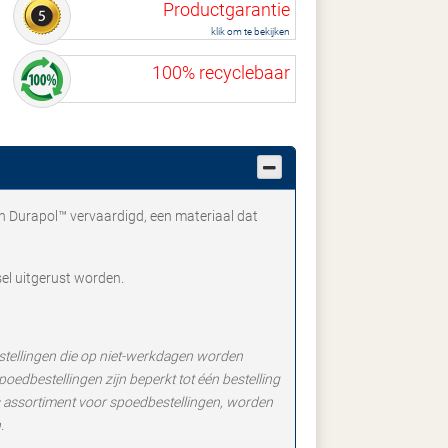
Productgarantie
klik om te bekijken
100% recyclebaar
een Durapol™ vervaardigd, een materiaal dat
sel uitgerust worden.
stellingen die op niet-werkdagen worden
edbestellingen zijn beperkt tot één bestelling
ns assortiment voor spoedbestellingen, worden
.