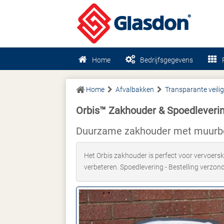
Home
Bedrijfsgegevens
Home
Afvalbakken
Transparante veili
Orbis™ Zakhouder & Spoedleveri
Duurzame zakhouder met muurbe
Het Orbis zakhouder is perfect voor vervoersk
verbeteren. Spoedlevering - Bestelling verzo