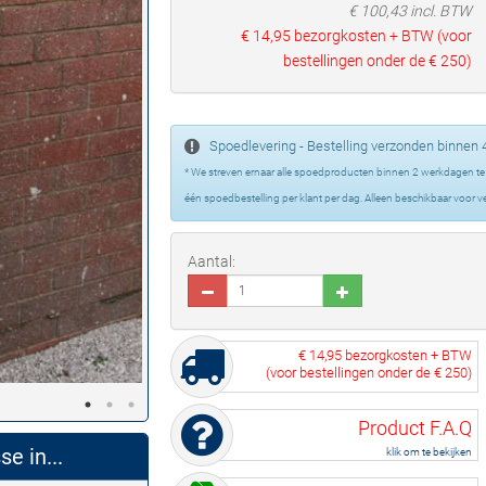
€
100,43
incl. BTW
€ 14,95
bezorgkosten + BTW (voor
bestellingen onder de
€ 250
)
Spoedlevering - Bestelling verzonden binnen 
* We streven ernaar alle spoedproducten binnen 2 werkdagen te v
één spoedbestelling per klant per dag. Alleen beschikbaar voor 
Aantal:
€ 14,95
bezorgkosten + BTW
(voor bestellingen onder de
€ 250
)
Product F.A.Q
e in...
klik om te bekijken