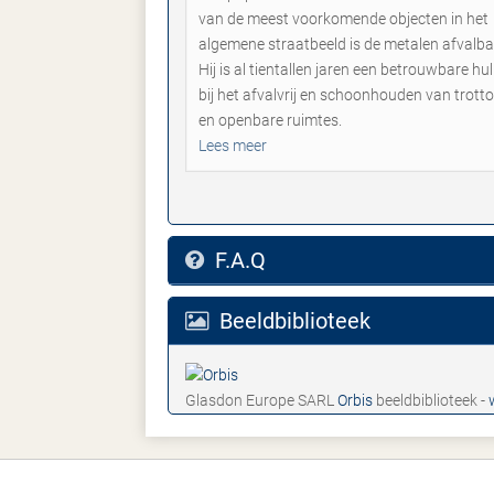
van de meest voorkomende objecten in het
algemene straatbeeld is de metalen afvalba
Hij is al tientallen jaren een betrouwbare hu
bij het afvalvrij en schoonhouden van trotto
en openbare ruimtes.
Lees meer
F.A.Q
Beeldbiblioteek
Glasdon Europe SARL
Orbis
beeldbiblioteek -