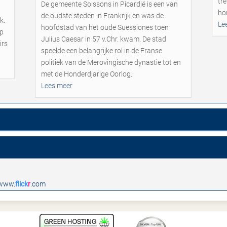
tre
De gemeente Soissons in Picardië is een van
ho
de oudste steden in Frankrijk en was de
k.
Le
hoofdstad van het oude Suessiones toen
lp
Julius Caesar in 57 v.Chr. kwam. De stad
irs
speelde een belangrijke rol in de Franse
politiek van de Merovingische dynastie tot en
met de Honderdjarige Oorlog.
Lees meer
www.
flick
r
.com