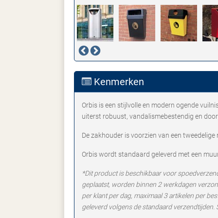
Kenmerken
Orbis is een stijlvolle en modern ogende vuiln
uiterst robuust, vandalismebestendig en door-
De zakhouder is voorzien van een tweedelige r
Orbis wordt standaard geleverd met een muur
*Dit product is beschikbaar voor spoedverzen
geplaatst, worden binnen 2 werkdagen verzonde
per klant per dag, maximaal 3 artikelen per be
geleverd volgens de standaard verzendtijden.