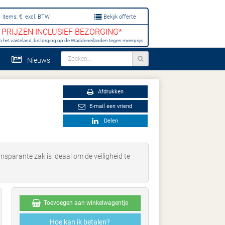
items:
€
excl. BTW
Bekijk offerte
PRIJZEN INCLUSIEF BEZORGING*
p het vasteland, bezorging op de Waddeneilanden tegen meerprijs
Nieuws
Afdrukken
E-mail een vriend
Delen
sparante zak is ideaal om de veiligheid te
Toevoegen aan winkelwagentje
Hoe kan ik betalen?