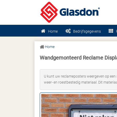
Home
Bedrijfsgegevens
Home
Wandgemonteerd Reclame Displ
U kunt uw reclameposters weergeven op een st
weer- en roestbestedig materiaal. Dit materiaa