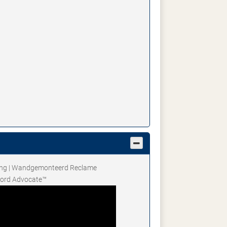
ling | Wandgemonteerd Reclame
bord Advocate™