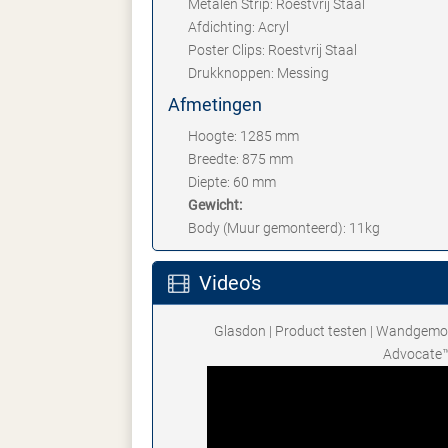
Metalen Strip: Roestvrij Staal
Afdichting: Acryl
Poster Clips: Roestvrij Staal
Drukknoppen: Messing
Afmetingen
Hoogte: 1285 mm
Breedte: 875 mm
Diepte: 60 mm
Gewicht:
Body (Muur gemonteerd): 11kg
Video's
Glasdon | Product testen | Wandgemo
Advocate