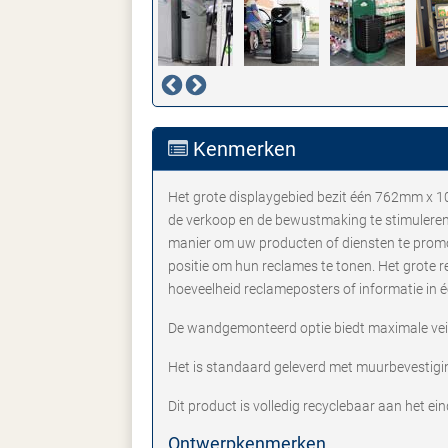
Kenmerken
Het grote displaygebied bezit één 762mm x 1
de verkoop en de bewustmaking te stimuleren.
manier om uw producten of diensten te promot
positie om hun reclames te tonen. Het grote r
hoeveelheid reclameposters of informatie in é
De wandgemonteerd optie biedt maximale veili
Het is standaard geleverd met muurbevestigi
Dit product is volledig recyclebaar aan het ei
Ontwerpkenmerken