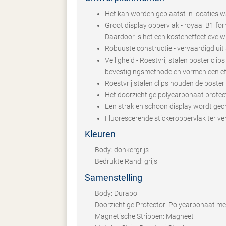
Het kan worden geplaatst in locaties w
Groot display oppervlak - royaal B1 f
Daardoor is het een kosteneffectieve w
Robuuste constructie - vervaardigd uit
Veiligheid - Roestvrij stalen poster cl
bevestigingsmethode en vormen een eff
Roestvrij stalen clips houden de poster
Het doorzichtige polycarbonaat protect
Een strak en schoon display wordt gec
Fluorescerende stickeroppervlak ter ve
Kleuren
Body: donkergrijs
Bedrukte Rand: grijs
Samenstelling
Body: Durapol
Doorzichtige Protector: Polycarbonaat m
Magnetische Strippen: Magneet