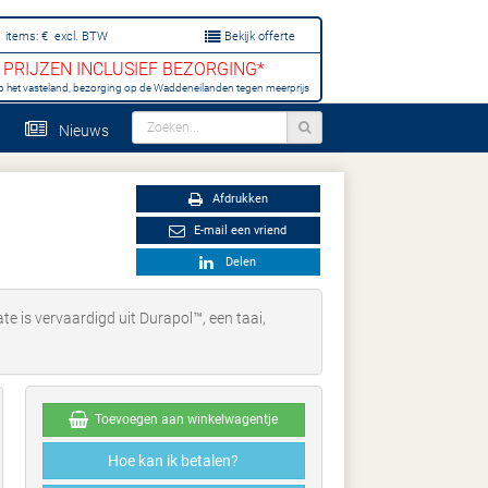
items:
€
excl. BTW
Bekijk offerte
PRIJZEN INCLUSIEF BEZORGING*
p het vasteland, bezorging op de Waddeneilanden tegen meerprijs
Nieuws
Afdrukken
E-mail een vriend
Delen
 is vervaardigd uit Durapol™, een taai,
Toevoegen aan winkelwagentje
Hoe kan ik betalen?