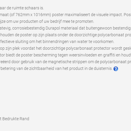
aar de ruimte schaars is.
ormaat (of 762mm x 1016mm) poster maximaliseert de visuele impact. Po
ijze om uw producten of uw bedrijf mee te promoten.
 stevig, corrosiebestendig Durapol materiaal dat buitengewoon bestendig 
ips houden de poster op zijn plaats onder de doorzichtige polycarbonaat pr
ectieve sluiting om het binnendringen van water te voorkomen.
 op zijn plek voordat het doorzichtige polycarbonaat protector wordt ges
or biedt de poster bescherming tegen weersinvloeden en graffiti en houdt 
reëerd door gebruik van de magnetische strippen om de polycarbonaat pro
rbetering van de zichtbaarheid van het product in de duisternis.
et Bedrukte Rand