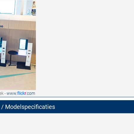
ek -
www.
flick
r
.com
 / Modelspecificaties