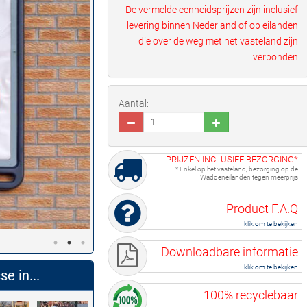
De vermelde eenheidsprijzen zijn inclusief
levering binnen Nederland of op eilanden
die over de weg met het vasteland zijn
verbonden
Aantal:
PRIJZEN INCLUSIEF BEZORGING*
* Enkel op het vasteland, bezorging op de
Waddeneilanden tegen meerprijs
Product F.A.Q
klik om te bekijken
Downloadbare informatie
klik om te bekijken
e in...
100% recyclebaar