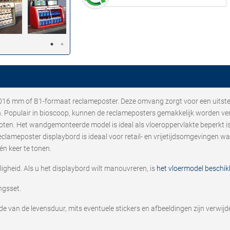
016 mm of B1-formaat reclameposter. Deze omvang zorgt voor een uitst
 Populair in bioscoop, kunnen de reclameposters gemakkelijk worden ver
en. Het wandgemonteerde model is ideal als vloeroppervlakte beperkt is. 
eclameposter displaybord is ideaal voor retail- en vrijetijdsomgevingen w
én keer te tonen.
gheid. Als u het displaybord wilt manouvreren, is
het vloermodel beschik
ngsset.
nde van de levensduur, mits eventuele stickers en afbeeldingen zijn verwijd