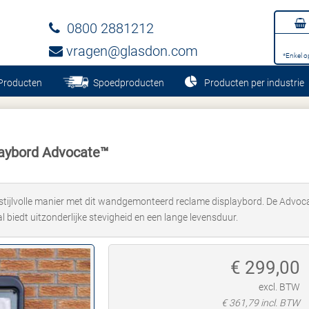
0800 2881212
vragen@glasdon.com
*Enkel o
Producten
Spoedproducten
Producten per industrie
aybord Advocate™
ijlvolle manier met dit wandgemonteerd reclame displaybord. De Advocate
l biedt uitzonderlijke stevigheid en een lange levensduur.
€
299,00
excl. BTW
€
361,79
incl. BTW