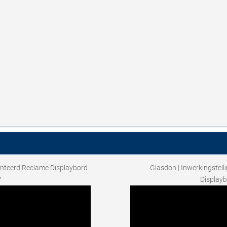
nteerd Reclame Displaybord
Glasdon | Inwerkingstel
™
Display