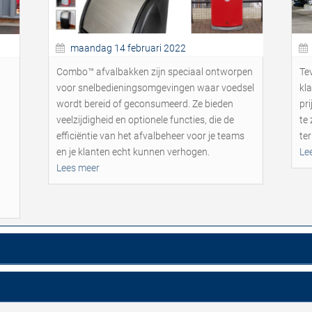
maandag 14 februari 2022
Combo™ afvalbakken zijn speciaal ontworpen
Te
voor snelbedieningsomgevingen waar voedsel
kl
t
wordt bereid of geconsumeerd. Ze bieden
pri
veelzijdigheid en optionele functies, die de
te
efficiëntie van het afvalbeheer voor je teams
te
en je klanten echt kunnen verhogen.
Le
Lees meer